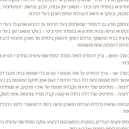
חדש או במסלול פינוי ובינוי – משאבי זמן עבודה, תכנון, פגישות, "פסיכולוגיה",
תכנות, ובעיקר אי ודאות להצלחת המיזם לארגון בעלי הדירות.
קיים או הריסה ובנייה מחדש או במסלול פינוי ובינוי – בעיקר משאבי זמן. בעלי
ירונית בבית המשותף, צריכים לסמוך ולהאמין ביכולתו של מארגן ספציפי להב
דירות להסכמה אחת ומשותפת.
ינוי.
שלב שני – צריך להחליט על איזה תנאים ? עם או בלי תוספות בנייה מעבר לקי
פשר לתת תוספות זהות לכל בעלי הדירות ? האם אופן חלוקת התוספות בין בעל
לדוגמה – מחליטים שכל הדירות מק
דוגמה – מחליטים שכל דירה גדולה או קטנה יקבלו ממ"ד ומרפסת. איפה תמוקם 
בחינה שמאית כלכלית הצלחת המארגן מהווה ביטול ה"מושעה" כלומר ההבדל בי
חד.
כויות וחובות הצדדים במסגרת ההתארגנות לביצוע עסקה התחדשות עירונית בר
מסגרת לוחות הזמנים שנקבעו בחוק.