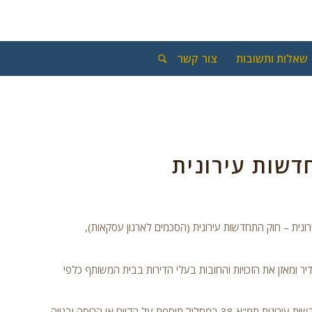
שאלות ותשובות
צור קשר
שות עירונית
עירונית – חוק התחדשות עירונית (הסכמים לארגון עסקאות),
דיר ומאזן את הזכויות והחובות בעלי הדירות בבית המשותף כלפי
המחוקק מודע ל"מחיר" שמשלם המארגן עד לגיבוש בעלי הדירות לעסקת התחדשות עירונית תמ"א 38 במסלול תוספת על הקיים או הריסה ובנייה