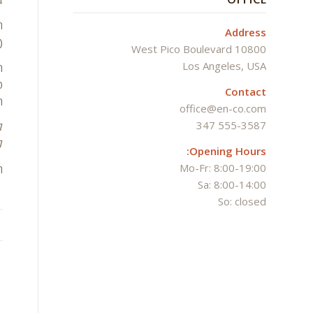
ה
Address
(
10800 West Pico Boulevard
Los Angeles, USA
ה
Contact
ה
office@en-co.com
555-3587 347
ל
ל
Opening Hours:
Mo-Fr: 8:00-19:00
ה
Sa: 8:00-14:00
So: closed