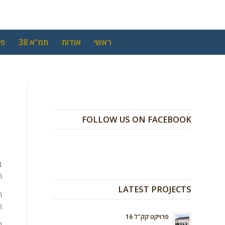
ראשי
אודות
תמ"א 38
פי
FOLLOW US ON FACEBOOK
תש
LATEST PROJECTS
ה
ה
פרויקט קק"ל 16