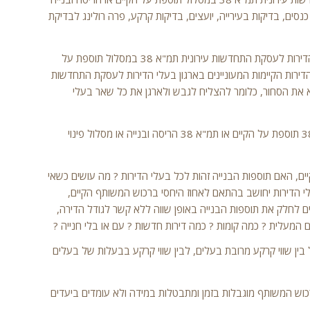
 כנסים, בדיקות בעירייה, יועצים, בדיקות קרקע, פרה רולינג לבדיקת
המחוקק מודע גם ל"מחיר" שמשלמים בעלי הדירות עד לגיבוש וארגון כל בעלי הדירות לעסקת התחדשות עירונית תמ"א 38 במסלול תוספת על
 הדירות הקיימות המעוניינים בארגון בעלי הדירות לעסקת התחדשות
יא את הסחור, כלומר להצליח לגבש ולארגן את כל שאר בעלי
בשלב ראשון – צריך להחליט לאיזה מסלול התחדשות עירונית בוחרים ? תמ"א 38 תוספת על הקיים או תמ"א 38 הריסה ובנייה או מסלול פינוי
ים, האם תוספות הבנייה זהות לכל בעלי הדירות ? מה עושים כשאי
י הדירות יחושב בהתאם לאחוז היחסי ברכוש המשותף הקיים,
בלות תוספת של 15% מהקיים, או שמחליטים לחלק את תוספות הבנייה באופן שווה ללא קשר לגודל הדירה,
המעלית ? כמה קומות ? כמה דירות חדשות ? עם או בלי חנייה ?
ן שווי קרקע מרובת בעלים, לבין שווי קרקע בבעלות של בעלים
כוש המשותף מוגבלות בזמן ומתבטלות במידה ולא עומדים ביעדים