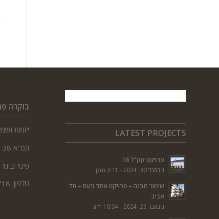
בוקרה פר
ייזמות ושמ
LATEST PROJECTS
תמ"א 38
פרויקט קק"ל 16
פינוי ובינוי
נובמבר 30, 2024 - 3:11 pm
טלפון: 1-800-800-718
שימור מבנה – פרויקט אחד העם – תל
אביב
נובמבר 23, 2024 - 10:34 am