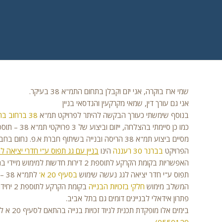
שמי ארז בוקרה, אני יזם וקבלן בתחום התמ"א 38 בעיקר.
אני גם עורך דין, שמאי מקרקעין והנדסאי בניין
בנוסף שימשתי כעורך הבקשה להיתר לפרויקט תמ"א
38 ברחוב ברנר
כמו כן סיימתי בהצלחה, ייזום וביצוע של 3 פרויקטי תמ"א 38 – תוספת בנייה:
מסיים ביצוע תמ"א 38 הריסה ובנייה בשיתוף חברת א.פ. נחום בחברון 9 רמת גן.
הפרויקט
בברנר 30 רעננה
הינו
בניין עם גג תפוס ע"י חדרי יציאה ל
תפוס ע"י חדר יציאה לגג נעשה שימוש
בסעיף 20 א'
לתמ
המשלב מימוש
חלקי בזכויות הבנייה
בקומת ה
פתרון אידאלי לבניינים דומים גם בתל אביב.
בימים אלו מופקדת תכנית לניוד זכויות בנייה בהתאם לסעיף 20 א לתמ"א 38