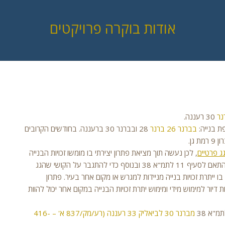
אודות בוקרה פרויקטים
30 רעננה.
בברנר 26
ברנר
28 ובברנר 30 ברעננה. בחודשים הקרובים
גג פרטיים
, לכן נעשה תוך מציאת פתרון יצירתי בו מומשו זכויות הבנייה
האפשריות בקומת הקרקע לתוספת 2 דירות חדשות למימוש מיידי בהתאם לסעיף 11 לתמ"א 38 ובנוסף כדי להתגבר על הקושי שהגג
"א 38 – בו ייתרת זכויות בנייה מניידות למגרש או מקום אחר בעיר. פתרון
קרקע לתוספת 2 יחידות דיור למימוש מידי ומימוש יתרת זכויות הבנייה במקום אחר יכול להוות
מברנר 30 לביאליק 33 רעננה (רע/מק/837 א' – 416-