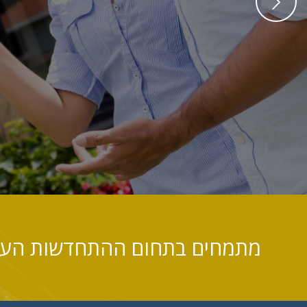
מתמחים בתחום ההתחדשות העירונית – תמ"א 38, פינ