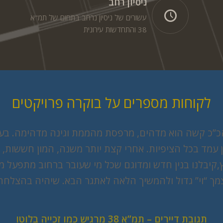
ניסיון רחב
עשורים של ניסיון נרחב בתחום של תמ"א
38 והתחדשות עירונית
לקוחות מספרים על בוקרה פרויקטים
כ”כ קשה הוא מדהים, מרפסת מהממת וגינה מדהימה. בענ
ן עמד בכל הציפיות. אחרי קצת יותר משנה, המון חששות
קיבלנו בנין חדש ומדוגם שכל מי שעובר ברחוב מתפעל ממנו
מך “וי” גדול ולהמשיך הלאה לאתגר הבא. שיהיה בהצלחה
תגובת דיירים – תמ”א 38 מרגיש כמו זכייה בלוטו