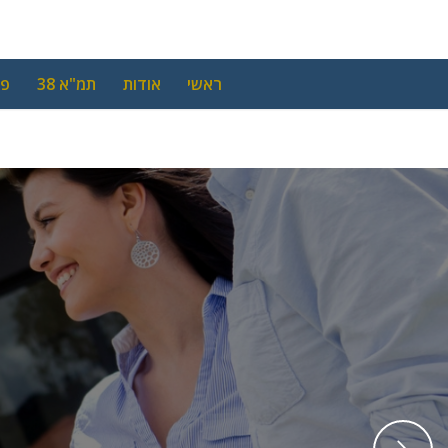
ראשי
אודות
תמ"א 38
פי