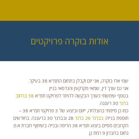
אודות בוקרה פרויקטים
שמי ארז בוקרה, אני יזם וקבלן בתחום התמ"א 38 בעיקר.
אני גם עורך דין, שמאי מקרקעין והנדסאי בניין
בנוסף שימשתי כעורך הבקשה להיתר לפרויקט תמ"א
38 ברחוב
ברנר
30 רעננה.
כמו כן סיימתי בהצלחה, ייזום וביצוע של 3 פרויקטי תמ"א 38 –
תוספת בנייה:
בברנר 26
ברנר
28 ובברנר 30 ברעננה. בחודשים
הקרובים מסיים ביצוע תמ"א 38 הריסה ובנייה בשיתוף חברת א.פ.
נחום בחברון 9 רמת גן.