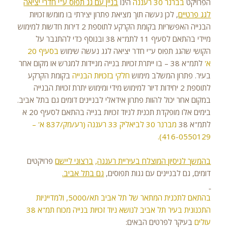
הפרויקט
בברנר 30 רעננה
הינו
בניין עם גג תפוס ע"י חדרי יציאה
לגג פרטיים
, לכן נעשה תוך מציאת פתרון יצירתי בו מומשו זכויות
הבנייה האפשריות בקומת הקרקע לתוספת 2 דירות חדשות למימוש
מיידי בהתאם לסעיף 11 לתמ"א 38 ובנוסף כדי להתגבר על
הקושי שהגג תפוס ע"י חדר יציאה לגג נעשה שימוש
בסעיף 20
א'
לתמ"א 38 – בו ייתרת זכויות בנייה מניידות למגרש או מקום אחר
בעיר. פתרון המשלב מימוש
חלקי בזכויות הבנייה
בקומת הקרקע
לתוספת 2 יחידות דיור למימוש מידי ומימוש יתרת זכויות הבנייה
במקום אחר יכול להוות פתרון אידאלי לבניינים דומים גם בתל אביב.
בימים אלו מופקדת תכנית לניוד זכויות בנייה בהתאם לסעיף 20 א
לתמ"א 38
מברנר 30 לביאליק 33 רעננה (רע/מק/837 א' –
416-0550129).
בהמשך לניסיון המוצלח בעיריית רעננה
,
ברצוני ליישם
פרויקטים
דומים, גם לבניינים עם גגות תפוסים,
גם בתל אביב.
בהתאם לתכנית המתאר של תל אביב תא/5000, ולמדייניות
התכנונית בעיר תל אביב לנושא ניוד זכויות בנייה מכוח תמ"א 38
עולים
בעיקר לפרטים הבאים: