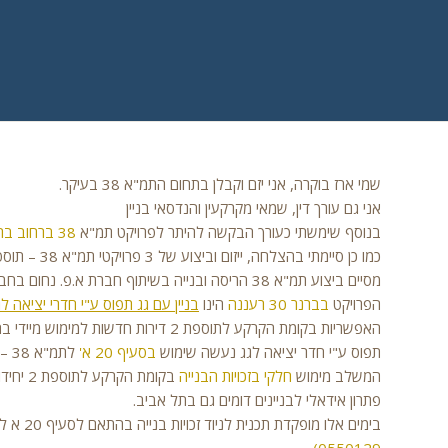
שמי ארז בוקרה, אני יזם וקבלן בתחום התמ"א 38 בעיקר.
אני גם עורך דין, שמאי מקרקעין והנדסאי בניין
בנוסף שימשתי כעורך הבקשה להיתר לפרויקט תמ"א
38 ברחוב ברנר
כמו כן סיימתי בהצלחה, ייזום וביצוע של 3 פרויקטי תמ"א 38 – תוספת בנייה:
מסיים ביצוע תמ"א 38 הריסה ובנייה בשיתוף חברת א.פ. נחום בחברון 9 רמת גן.
הפרויקט
בברנר 30 רעננה
הינו
בניין עם גג תפוס ע"י חדרי יציאה ל
תפוס ע"י חדר יציאה לגג נעשה שימוש
בסעיף 20 א'
לתמ
המשלב מימוש
חלקי בזכויות הבנייה
בקומת ה
פתרון אידאלי לבניינים דומים גם בתל אביב.
בימים אלו מופקדת תכנית לניוד זכויות בנייה בהתאם לסעיף 20 א לתמ"א 38