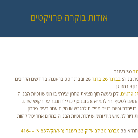
אודות בוקרה פרויקטים
30 רעננה.
בברנר 26
ברנר
28 ובברנר 30 ברעננה. בחודשים הקרובים
גג פרטיים
, לכן נעשה תוך מציאת פתרון יצירתי בו מומשו זכויות הבנייה
האפשריות בקומת הקרקע לתוספת 2 דירות חדשות למימוש מיידי בהתאם לסעיף 11 לתמ"א 38 ובנוסף כדי להתגבר על הקושי שהגג
"א 38 – בו ייתרת זכויות בנייה מניידות למגרש או מקום אחר בעיר. פתרון
קרקע לתוספת 2 יחידות דיור למימוש מידי ומימוש יתרת זכויות הבנייה במקום אחר יכול להוות
מברנר 30 לביאליק 33 רעננה (רע/מק/837 א' – 416-