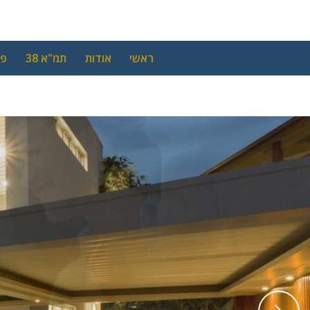
ראשי
אודות
תמ"א 38
פי